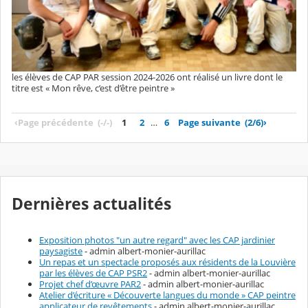
les élèves de CAP PAR session 2024-2026 ont réalisé un livre dont le
titre est « Mon rêve, c’est d’être peintre »
‹
Page précédente
(-/-)
1
2
…
6
Page suivante
(2/6)
›
Dernières actualités
Exposition photos "un autre regard" avec les CAP jardinier
paysagiste
- admin albert-monier-aurillac
Un repas et un spectacle proposés aux résidents de la Louvière
par les élèves de CAP PSR2
- admin albert-monier-aurillac
Projet chef d’œuvre PAR2
- admin albert-monier-aurillac
Atelier d’écriture « Découverte langues du monde » CAP peintre
applicateur de revêtements
- admin albert-monier-aurillac