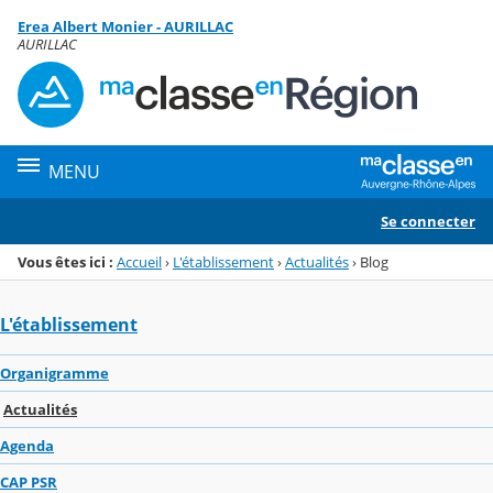
Panneau de gestion des cookies
Erea Albert Monier - AURILLAC
Menu de la rubrique
Contenu
AURILLAC
MENU
Se connecter
Vous êtes ici :
Accueil
›
L'établissement
›
Actualités
›
Blog
L'établissement
Organigramme
Actualités
Agenda
CAP PSR