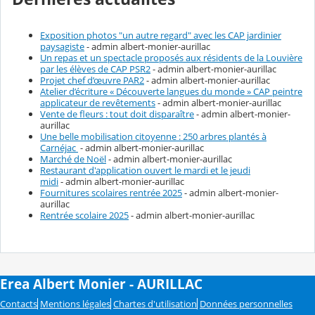
Exposition photos "un autre regard" avec les CAP jardinier
paysagiste
- admin albert-monier-aurillac
Un repas et un spectacle proposés aux résidents de la Louvière
par les élèves de CAP PSR2
- admin albert-monier-aurillac
Projet chef d’œuvre PAR2
- admin albert-monier-aurillac
Atelier d’écriture « Découverte langues du monde » CAP peintre
applicateur de revêtements
- admin albert-monier-aurillac
Vente de fleurs : tout doit disparaître
- admin albert-monier-
aurillac
Une belle mobilisation citoyenne : 250 arbres plantés à
Carnéjac
- admin albert-monier-aurillac
Marché de Noël
- admin albert-monier-aurillac
Restaurant d'application ouvert le mardi et le jeudi
midi
- admin albert-monier-aurillac
Fournitures scolaires rentrée 2025
- admin albert-monier-
aurillac
Rentrée scolaire 2025
- admin albert-monier-aurillac
Erea Albert Monier - AURILLAC
Contacts
Mentions légales
Chartes d'utilisation
Données personnelles