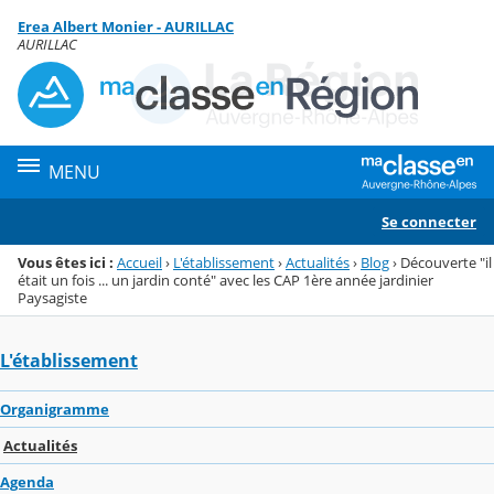
Panneau de gestion des cookies
Erea Albert Monier - AURILLAC
Menu de la rubrique
Contenu
AURILLAC
MENU
Se connecter
Vous êtes ici :
Accueil
›
L'établissement
›
Actualités
›
Blog
›
Découverte "il
était un fois ... un jardin conté" avec les CAP 1ère année jardinier
Paysagiste
L'établissement
Organigramme
Actualités
Agenda