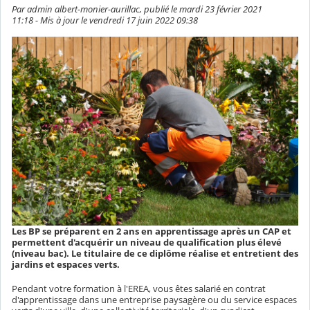
Par admin albert-monier-aurillac, publié le mardi 23 février 2021
11:18 - Mis à jour le vendredi 17 juin 2022 09:38
Les BP se préparent en 2 ans en apprentissage après un CAP et
permettent d'acquérir un niveau de qualification plus élevé
(niveau bac). Le titulaire de ce diplôme réalise et entretient des
jardins et espaces verts.
Pendant votre formation à l'EREA, vous êtes salarié en contrat
d'apprentissage dans une entreprise paysagère ou du service espaces