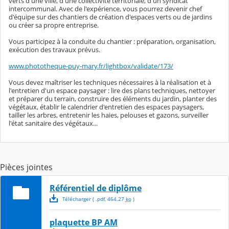
verts d'une ville, d'une collectivité territoriale, d'un syndicat
intercommunal. Avec de l'expérience, vous pourrez devenir chef
d'équipe sur des chantiers de création d'espaces verts ou de jardins
ou créer sa propre entreprise.
Vous participez à la conduite du chantier : préparation, organisation,
exécution des travaux prévus.
www.phototheque-puy-mary.fr/lightbox/validate/173/
Vous devez maîtriser les techniques nécessaires à la réalisation et à
l'entretien d'un espace paysager : lire des plans techniques, nettoyer
et préparer du terrain, construire des éléments du jardin, planter des
végétaux, établir le calendrier d'entretien des espaces paysagers,
tailler les arbres, entretenir les haies, pelouses et gazons, surveiller
l'état sanitaire des végétaux...
Pièces jointes
Référentiel de diplôme
Télécharger
( .
pdf
,
464.27
ko
)
plaquette BP AM