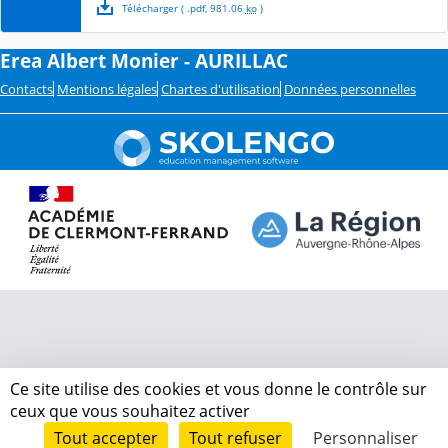
Télécharger
( .
pdf
,
981.06
ko
)
Erea Albert Monier - AURILLAC
Contacts
Mentions légales
Chartes d'utilisation
Données personnelles
Ce site utilise des cookies et vous donne le contrôle sur
ceux que vous souhaitez activer
Tout accepter
Tout refuser
Personnaliser