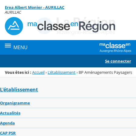
Panneau de gestion des cookies
Erea Albert Monier - AURILLAC
Menu de la rubrique
Contenu
AURILLAC
MENU
Se connecter
Vous êtes ici :
Accueil
›
L'établissement
›
BP Aménagements Paysagers
L'établissement
Organigramme
Actualités
Agenda
CAP PSR