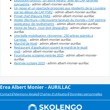
Exposition photos "un autre regard" avec les CAP jardinier
paysagiste
- admin albert-monier-aurillac
Un repas et un spectacle proposés aux résidents de la Louvière
par les élèves de CAP PSR2
- admin albert-monier-aurillac
Projet chef d’œuvre PAR2
- admin albert-monier-aurillac
Atelier d’écriture « Découverte langues du monde » CAP peintre
applicateur de revêtements
- admin albert-monier-aurillac
Vente de fleurs : tout doit disparaître
- admin albert-monier-
aurillac
Une belle mobilisation citoyenne : 250 arbres plantés à
Carnéjac
- admin albert-monier-aurillac
Marché de Noël
- admin albert-monier-aurillac
Restaurant d'application ouvert le mardi et le jeudi
midi
- admin albert-monier-aurillac
Fournitures scolaires rentrée 2025
- admin albert-monier-
aurillac
Rentrée scolaire 2025
- admin albert-monier-aurillac
Erea Albert Monier - AURILLAC
Contacts
Mentions légales
Chartes d'utilisation
Données personnelles