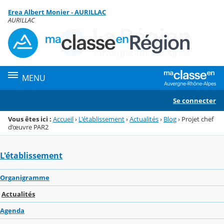
Panneau de gestion des cookies
Erea Albert Monier - AURILLAC
Menu de la rubrique
Contenu
AURILLAC
MENU
Se connecter
Vous êtes ici :
Accueil
›
L'établissement
›
Actualités
›
Blog
›
Projet chef
d’œuvre PAR2
L'établissement
Organigramme
Actualités
Agenda