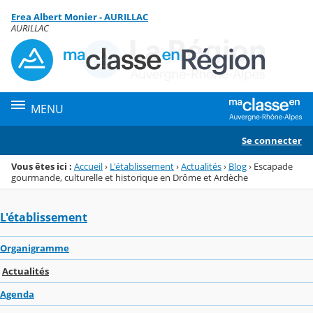
Panneau de gestion des cookies
Erea Albert Monier - AURILLAC
Menu de la rubrique
Contenu
AURILLAC
MENU
Se connecter
Vous êtes ici :
Accueil
›
L'établissement
›
Actualités
›
Blog
›
Escapade
gourmande, culturelle et historique en Drôme et Ardèche
L'établissement
Organigramme
Actualités
Agenda