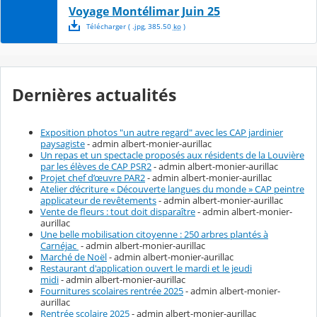
Voyage Montélimar Juin 25
Télécharger
( .
jpg
,
385.50
ko
)
Dernières actualités
Exposition photos "un autre regard" avec les CAP jardinier
paysagiste
- admin albert-monier-aurillac
Un repas et un spectacle proposés aux résidents de la Louvière
par les élèves de CAP PSR2
- admin albert-monier-aurillac
Projet chef d’œuvre PAR2
- admin albert-monier-aurillac
Atelier d’écriture « Découverte langues du monde » CAP peintre
applicateur de revêtements
- admin albert-monier-aurillac
Vente de fleurs : tout doit disparaître
- admin albert-monier-
aurillac
Une belle mobilisation citoyenne : 250 arbres plantés à
Carnéjac
- admin albert-monier-aurillac
Marché de Noël
- admin albert-monier-aurillac
Restaurant d'application ouvert le mardi et le jeudi
midi
- admin albert-monier-aurillac
Fournitures scolaires rentrée 2025
- admin albert-monier-
aurillac
Rentrée scolaire 2025
- admin albert-monier-aurillac