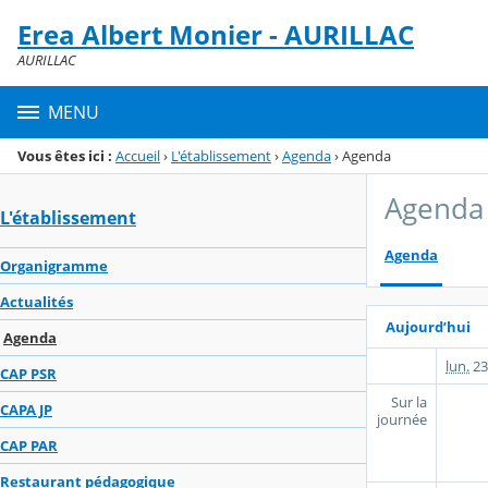
Panneau de gestion des cookies
Erea Albert Monier - AURILLAC
Menu de la rubrique
Contenu
AURILLAC
MENU
Vous êtes ici :
Accueil
›
L'établissement
›
Agenda
›
Agenda
Agenda
L'établissement
Agenda
Organigramme
Actualités
Aujourd’hui
Agenda
lun.
23
CAP PSR
Sur la
CAPA JP
journée
CAP PAR
Restaurant pédagogique