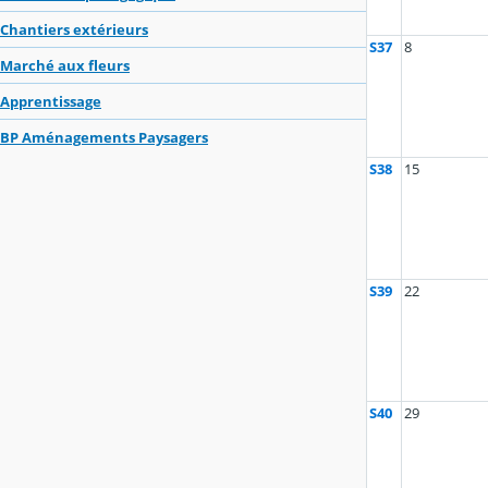
Chantiers extérieurs
S37
8
Marché aux fleurs
Apprentissage
BP Aménagements Paysagers
S38
15
S39
22
S40
29