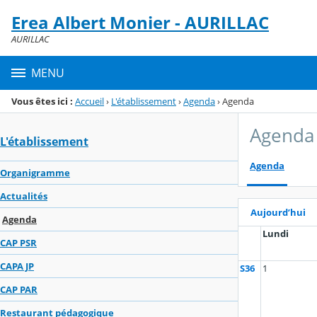
Panneau de gestion des cookies
Erea Albert Monier - AURILLAC
Menu de la rubrique
Contenu
AURILLAC
MENU
Vous êtes ici :
Accueil
›
L'établissement
›
Agenda
›
Agenda
Agenda
L'établissement
Agenda
Organigramme
Actualités
Aujourd’hui
Agenda
Lundi
CAP PSR
CAPA JP
S36
1
CAP PAR
Restaurant pédagogique