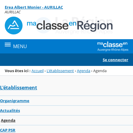
Panneau de gestion des cookies
Erea Albert Monier - AURILLAC
Menu de la rubrique
Contenu
AURILLAC
MENU
Se connecter
Vous êtes ici :
Accueil
›
L'établissement
›
Agenda
›
Agenda
L'établissement
Organigramme
Actualités
Agenda
CAP PSR