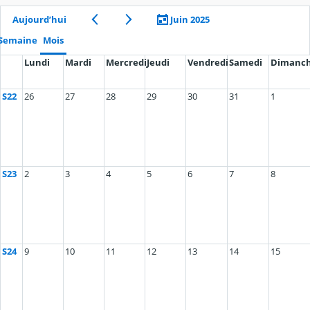
Aujourd’hui
Juin 2025
Semaine
Mois
Lundi
Mardi
Mercredi
Jeudi
Vendredi
Samedi
Dimanc
S22
26
27
28
29
30
31
1
S23
2
3
4
5
6
7
8
S24
9
10
11
12
13
14
15