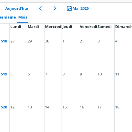
Aujourd’hui
Mai 2025
Semaine
Mois
Lundi
Mardi
Mercredi
Jeudi
Vendredi
Samedi
Dimanc
S18
28
29
30
1
2
3
4
S19
5
6
7
8
9
10
11
S20
12
13
14
15
16
17
18