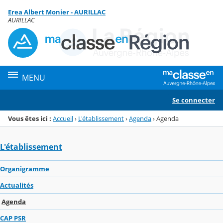
Panneau de gestion des cookies
Erea Albert Monier - AURILLAC
Menu de la rubrique
Contenu
AURILLAC
MENU
Se connecter
Vous êtes ici :
Accueil
›
L'établissement
›
Agenda
›
Agenda
L'établissement
Organigramme
Actualités
Agenda
CAP PSR