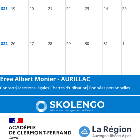
S21
19
20
21
22
23
24
25
S22
26
27
28
29
30
31
1
Erea Albert Monier - AURILLAC
Contacts
Mentions légales
Chartes d'utilisation
Données personnelles