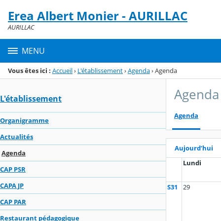
Panneau de gestion des cookies
Erea Albert Monier - AURILLAC
Menu de la rubrique
Contenu
AURILLAC
MENU
Vous êtes ici :
Accueil
›
L'établissement
›
Agenda
›
Agenda
Agenda
L'établissement
Agenda
Organigramme
Actualités
Aujourd’hui
Agenda
Lundi
CAP PSR
CAPA JP
S31
29
CAP PAR
Restaurant pédagogique