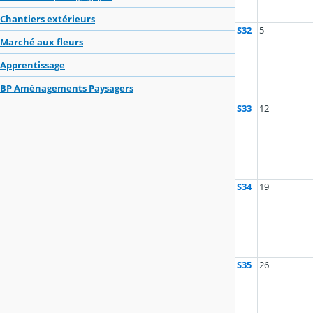
Chantiers extérieurs
S32
5
Marché aux fleurs
Apprentissage
BP Aménagements Paysagers
S33
12
S34
19
S35
26