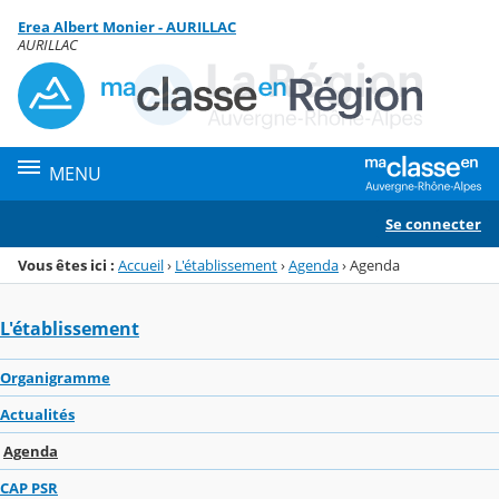
Panneau de gestion des cookies
Erea Albert Monier - AURILLAC
Menu de la rubrique
Contenu
AURILLAC
MENU
Se connecter
Vous êtes ici :
Accueil
›
L'établissement
›
Agenda
›
Agenda
L'établissement
Organigramme
Actualités
Agenda
CAP PSR