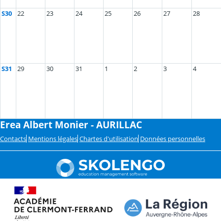
S30
22
23
24
25
26
27
28
S31
29
30
31
1
2
3
4
Erea Albert Monier - AURILLAC
Contacts
Mentions légales
Chartes d'utilisation
Données personnelles