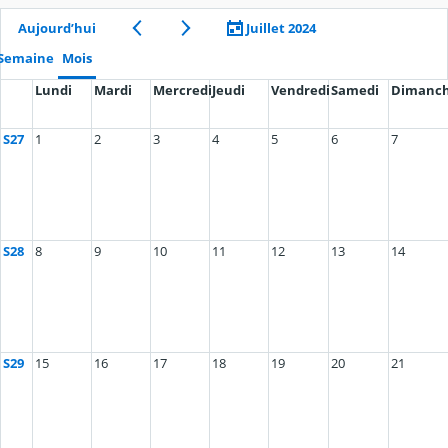
Aujourd’hui
Juillet 2024
Semaine
Mois
Lundi
Mardi
Mercredi
Jeudi
Vendredi
Samedi
Dimanc
S27
1
2
3
4
5
6
7
S28
8
9
10
11
12
13
14
S29
15
16
17
18
19
20
21